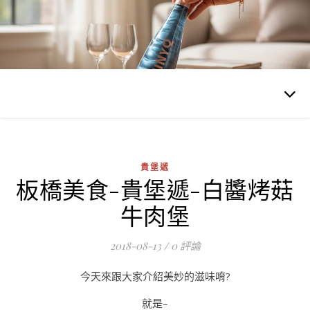
貴堡遞
板橋美食-貴堡遞-白醬烤菇
牛肉堡
2018-08-13
/
0 評論
今天來跟大家介紹美妙的滋味唷?
就是–