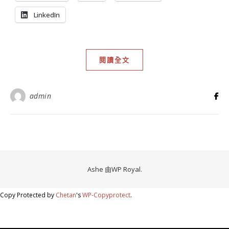
LinkedIn
閱讀全文
admin
Ashe 由
WP Royal
.
Copy Protected by
Chetan
's
WP-Copyprotect
.