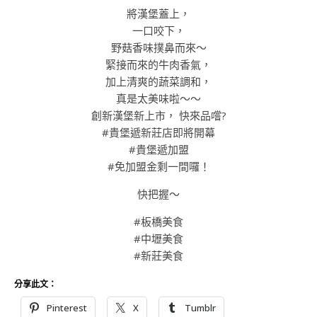
將漢堡蓋上，
一口咬下，
野菇香味撲鼻而來～
緊接而來的牛肉香氣，
加上清爽的蔬菜調和，
真是太美味啦～～
創新漢堡新上市， 快來品嚐?
#貴堡遞新莊店即將開幕
#貴堡遞加盟
#免加盟金剩一間囉！
快把握～
#板橋美食
#中壢美食
#新莊美食
分享此文：
Pinterest
X
Tumblr