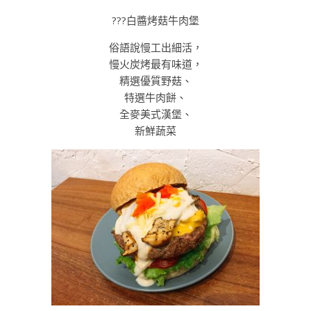
???白醬烤菇牛肉堡
俗語說慢工出細活，
慢火炭烤最有味道，
精選優質野菇、
特選牛肉餅、
全麥美式漢堡、
新鮮蔬菜