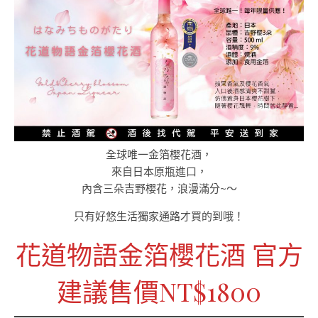
全球唯一金箔櫻花酒，
來自日本原瓶進口，
內含三朵吉野櫻花，浪漫滿分~～
只有好悠生活獨家通路才買的到哦！
花道物語金箔櫻花酒 官方
建議售價NT$1800