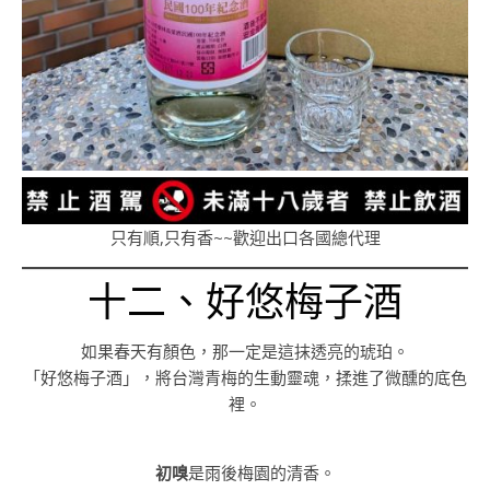
只有順,只有香~~歡迎出口各國總代理
十二、好悠梅子酒
如果春天有顏色，那一定是這抹透亮的琥珀。
「好悠梅子酒」，將台灣青梅的生動靈魂，揉進了微醺的底色
裡。
初嗅
是雨後梅園的清香。