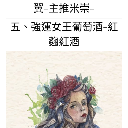
翼-主推米崇-
五、強運女王葡萄酒-紅
麴紅酒