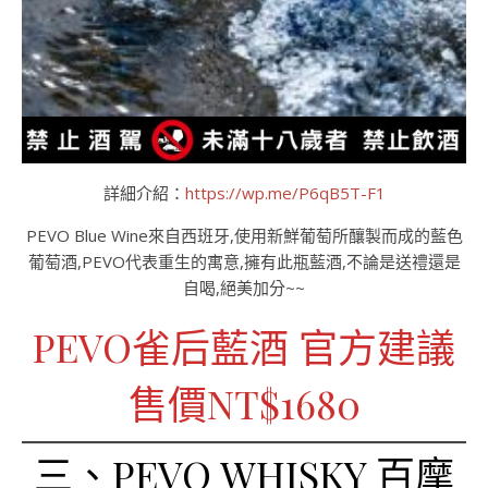
詳細介紹：
https://wp.me/P6qB5T-F1
PEVO Blue Wine來自西班牙,使用新鮮葡萄所釀製而成的藍色
葡萄酒,PEVO代表重生的寓意,擁有此瓶藍酒,不論是送禮還是
自喝,絕美加分~~
PEVO雀后藍酒 官方建議
售價NT$1680
三、PEVO WHISKY 百摩