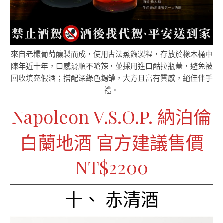
來自老欉葡萄釀製而成，使用古法蒸餾製程，存放於橡木桶中
陳年近十年，口感滑順不嗆辣，並採用進口酤拉瓶蓋，避免被
回收填充假酒；搭配深綠色錫罐，大方且富有質感，絕佳伴手
禮。
Napoleon V.S.O.P. 納泊倫
白蘭地酒 官方建議售價
NT$2200
十、 赤清酒