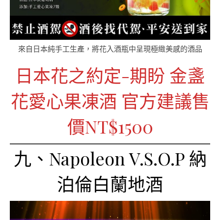
來自日本純手工生產，將花入酒瓶中呈現極緻美感的酒品
日本花之約定-期盼 金盞
花愛心果凍酒 官方建議售
價NT$1500
九、Napoleon V.S.O.P 納
泊倫白蘭地酒