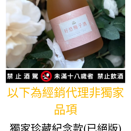
以下為經銷代理非獨家
品項
獨家珍藏紀念款(已絕版)