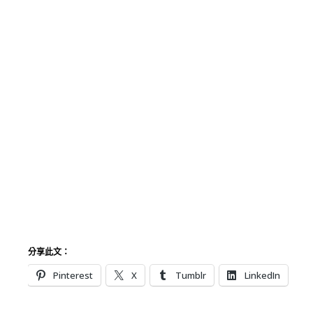
分享此文：
Pinterest
X
Tumblr
LinkedIn