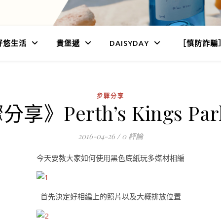
好悠生活
貴堡遞
DAISYDAY
［慎防詐騙
步驟分享
》Perth’s Kings P
2016-04-26
/
0 評論
今天要教大家如何使用黑色底紙玩多媒材相編
首先決定好相編上的照片以及大概排放位置