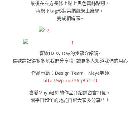
最後在左方長條上黏上黑色蕾絲點綴，
再剪下tag形狀美編紙綁上麻繩，
完成相編囉~
喜歡Daisy Day的步驟介紹嗎?
喜歡請記得多多幫我們分享唷~讓更多人知道我們的用心
作品示範：Design Team－Maya老師
http://wp.me/P6qB5T-4l
喜愛Maya老師的作品介紹請留言打氣，
讓平日超忙的她能再跟大家多分享些！