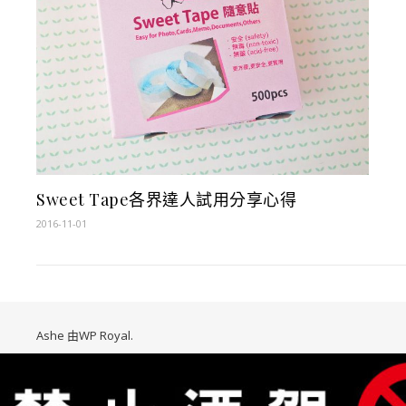
Sweet Tape各界達人試用分享心得
2016-11-01
Ashe 由
WP Royal
.
Copy Protected by
Chetan
's
WP-Copyprotect
.