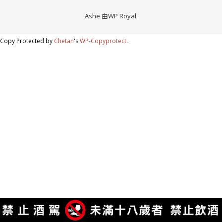
Ashe 由
WP Royal
.
Copy Protected by
Chetan
's
WP-Copyprotect
.