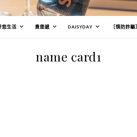
好悠生活
貴堡遞
DAISYDAY
［慎防詐騙
name card1