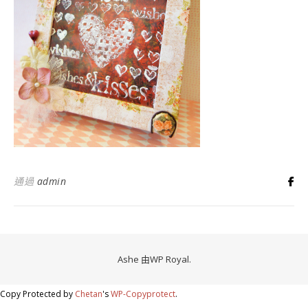
通過
admin
Ashe 由
WP Royal
.
Copy Protected by
Chetan
's
WP-Copyprotect
.