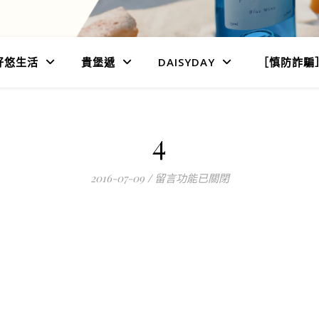
好悠生活
貴堡遞
DAISYDAY
［慎防詐騙
4
在〈4〉中
2016-07-09
/
留言功能已關閉