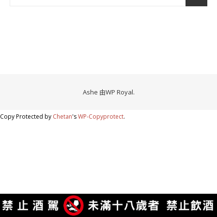
Ashe 由
WP Royal
.
Copy Protected by
Chetan
's
WP-Copyprotect
.