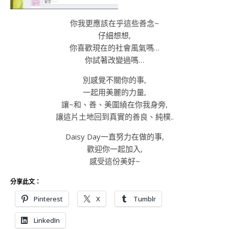
你我更應該在乎這些善念~
仔細想想,
你喜歡現在的社會風氣嗎…
你試著改變過嗎…
別感覺不關你的事,
一起用美麗的力量,
讓~和、善、美圍繞在你我身旁,
讓這片土地回到真實的善良、純樸..
Daisy Day一直努力在做的事,
歡迎你一起加入,
感受這份美好~
分享此文：
Pinterest
X
Tumblr
LinkedIn