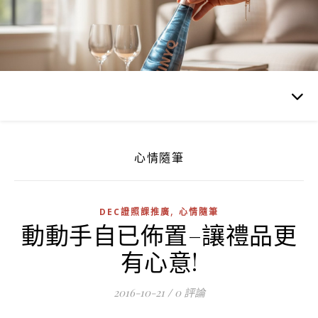
心情隨筆
,
DEC證照課推廣
心情隨筆
動動手自已佈置–讓禮品更
有心意!
2016-10-21
/
0 評論