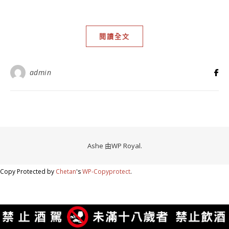
閱讀全文
admin
Ashe 由
WP Royal
.
Copy Protected by
Chetan
's
WP-Copyprotect
.