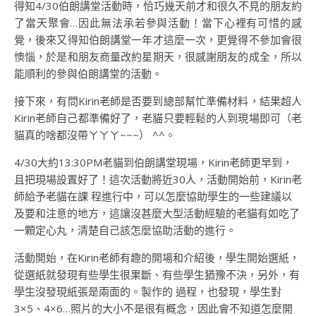
得知4/30伯朗講堂活動時，恰巧幾天前才和很久不見的朋友約
了當天聚會…因此無法承若參與活動！當下心裡有可惜的感
覺，後來又得知伯朗講堂一年才這麼一次，更覺得不參加會很
懊惱，於是和朋友商量改約星期天，很感謝朋友的成全，所以
能順利的參與伯朗講堂的活動。
接下來，有問Kirin老師是否要到總部幫忙準備材料，結果超人
Kirin老師自己都準備好了，老貓只要輕鬆的人到現場即可（老
貓真的啥都沒帶ㄚㄚㄚ~~~） ^^。
4/30大約13:30PM老貓到伯朗講堂現場，Kirin老師更早到，
且把現場設置好了！這次活動將近30人，活動開始前，Kirin老
師給予老貓在課 程進行中，可以怎麼協助學生的一些建議以
及要和注意的地方，這讓沒甚麼大型活動經驗的老貓有如吃了
一顆定心丸，清楚自己該怎麼協助活動的進行。
活動開始，在Kirin老師有趣的開場和介紹後，學生開始選紙，
從選紙就發現有些學生很果斷、有些學生猶豫不決，另外，有
學生沒發現紙張是兩面的。製作的 過程，也發現，學生對
3×5、4×6…照片的大小不是很有概念，因此會不知道怎麼開