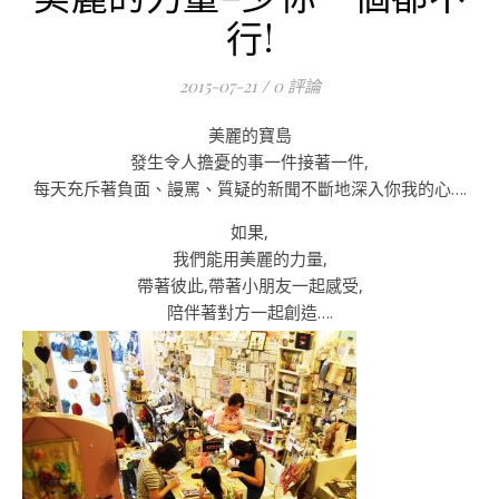
行!
2015-07-21
/
0 評論
美麗的寶島
發生令人擔憂的事一件接著一件,
每天充斥著負面、謾罵、質疑的新聞不斷地深入你我的心….
如果,
我們能用美麗的力量,
帶著彼此,帶著小朋友一起感受,
陪伴著對方一起創造….