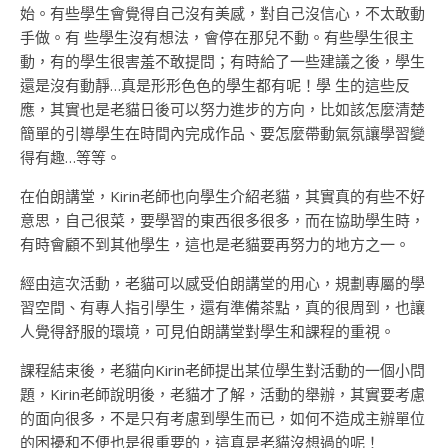
始。有些學生會覺得自己沒有美感，對自己沒信心，不太敢動
手做。有 些學生沒有想法，會停在那兒不動。有些學生很主
動，有的學生很害羞不敢提問；有時給了一些建議之後，學生
還是沒有動靜…真是形形色色的學生都有呢！學 生的這些反
應，其實也是老貓日後可以努力進步的方向，比如該怎麼清楚
簡單的引導學生在時間內完成作品、要怎麼帶動氣氛讓學習變
得有趣…等等。
在伯朗講堂，Kirin老師也向學生介紹老貓，其實真的有些不好
意思，自己很菜，要學習的東西很多很多，而在協助學生時，
有時會顧不到其他學生，這也是老貓要再努力的地方之一。
經由這次活動，老貓可以感受伯朗講堂的用心，規劃專屬的學
習空間、有專人指引學生，還有準備茶點，真的很周到，也讓
人覺得舒服的環境，可見伯朗講堂對學生和課程的重視。
課程結束後，老貓向Kirin老師提出某位學生對活動的一個小問
題，Kirin老師說明後，老貓才了解，活動的舉辦，其實要考慮
的面向很多，不是只有考慮到學生而已，如何不造成主辦單位
的困擾和不便也是很重要的，這真是老貓沒想過的呢！