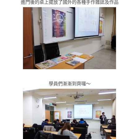
進門後的桌上擺放了國外的各種手作雜誌及作品
學員們漸漸到齊囉～