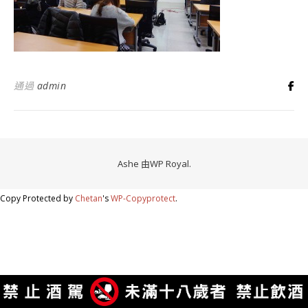
通過
admin
Ashe 由
WP Royal
.
Copy Protected by
Chetan
's
WP-Copyprotect
.