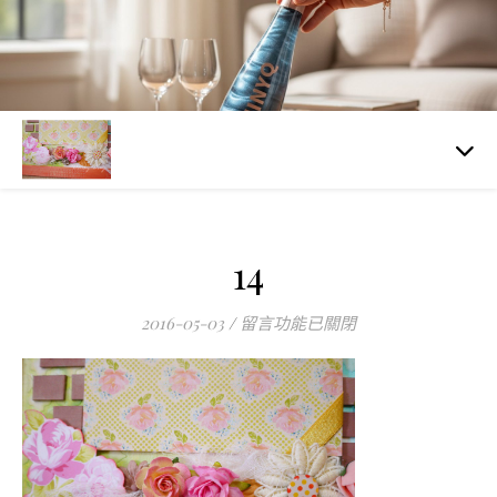
14
在〈14〉中
2016-05-03
/
留言功能已關閉