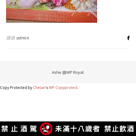
通過
admin
Ashe 由
WP Royal
.
Copy Protected by
Chetan
's
WP-Copyprotect
.