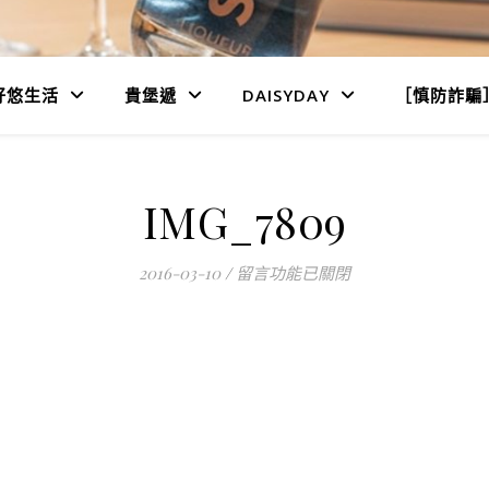
好悠生活
貴堡遞
DAISYDAY
［慎防詐騙
IMG_7809
在〈IMG_7809〉中
2016-03-10
/
留言功能已關閉