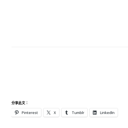
分享此文：
Pinterest
X
Tumblr
LinkedIn