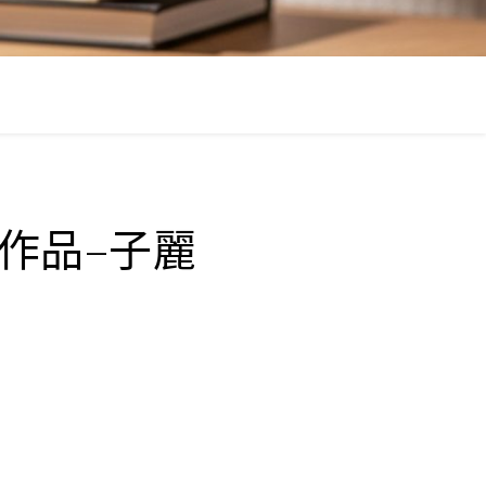
］
結業作品–子麗