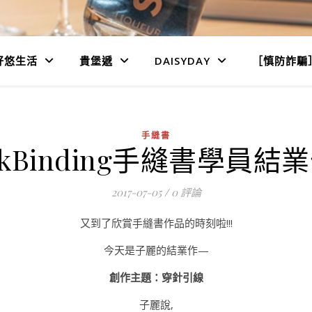
好悠生活
貴堡遞
DAISYDAY
［慎防詐騙
手縫書
okBinding手縫書學員
2017-07-05
/
0 評論
又到了欣賞手縫書作品的時刻啦!!!
今天是子麗的結業作—
創作主題：穿針引線
子麗說,