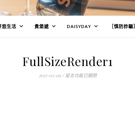
好悠生活
貴堡遞
DAISYDAY
［慎防詐騙
FullSizeRender1
在〈FullSizeRender1〉中
2017-05-09
/
留言功能已關閉