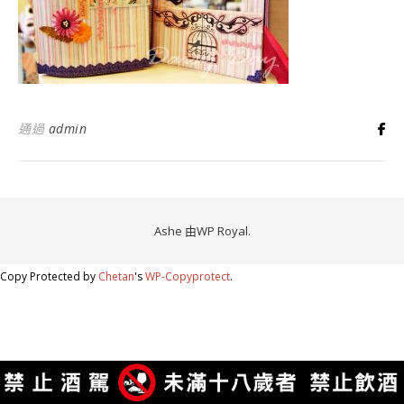
通過
admin
Ashe 由
WP Royal
.
Copy Protected by
Chetan
's
WP-Copyprotect
.