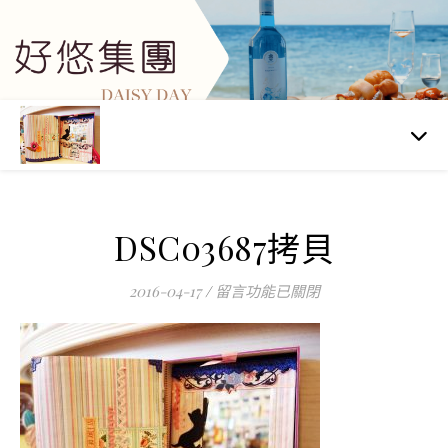
DSC03687拷貝
在〈DSC03687拷貝〉中
2016-04-17
/
留言功能已關閉