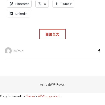
Pinterest
X
Tumblr
LinkedIn
閱讀全文
admin
Ashe 由
WP Royal
.
Copy Protected by
Chetan
's
WP-Copyprotect
.