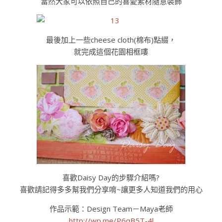
當然大家可以依照自己的喜愛素材隨意裝飾
最後加上一些cheese cloth(棉布)點綴，
就完成這個花園相框嘍
喜歡Daisy Day的步驟介紹嗎?
喜歡請記得多多幫我們分享唷~讓更多人知道我們的用心
作品示範：Design Team－Maya老師
http://wp.me/P6qB5T-4l