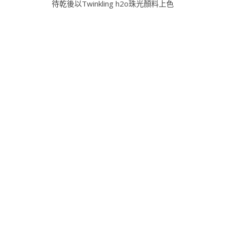
因為想呈現黎明的升起，
字母下方以黑色壓克力顏料上色
最後在左方長條上黏上黑色蕾絲點綴，
再剪下tag形狀美編紙綁上麻繩，