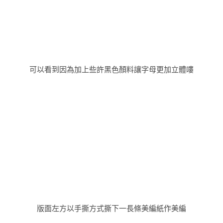
版面左方以手撕方式撕下一長條美編紙作美編
在部分版面上使用modeling paste(塑型劑)
搭配星星型版創造了星空