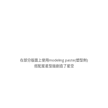
接下來在modeling paste(塑型劑)乾前
撒上embossing powder(燙凸粉)燙凸，
便有閃耀的星星效果