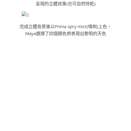
呈現的立體效果(也可自然待乾)
完成立體背景後以Prima spry mist(噴劑)上色，
Maya選擇了四個顏色想表現出黎明的天色
因為手邊沒有黑色噴劑，
想在四邊以黑色加深字母立體效果，
用了黑色壓克力以水稀釋後當顏料使用也可以呢~