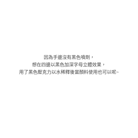
可以看到因為加上些許黑色顏料讓字母更加立體嘍