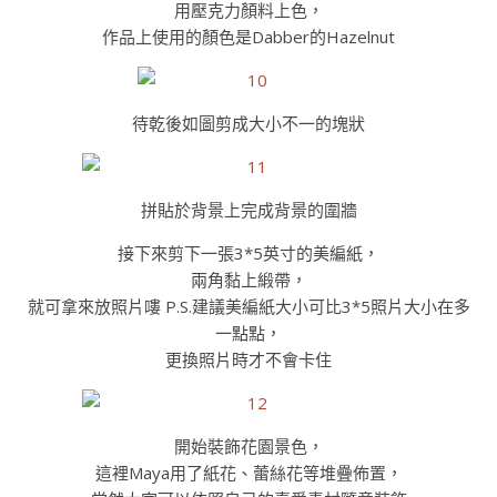
用壓克力顏料上色，
作品上使用的顏色是Dabber的Hazelnut
待乾後如圖剪成大小不一的塊狀
拼貼於背景上完成背景的圍牆
接下來剪下一張3*5英寸的美編紙，
兩角黏上緞帶，
就可拿來放照片嘍 P.S.建議美編紙大小可比3*5照片大小在多
一點點，
更換照片時才不會卡住
開始裝飾花園景色，
這裡Maya用了紙花、蕾絲花等堆疊佈置，