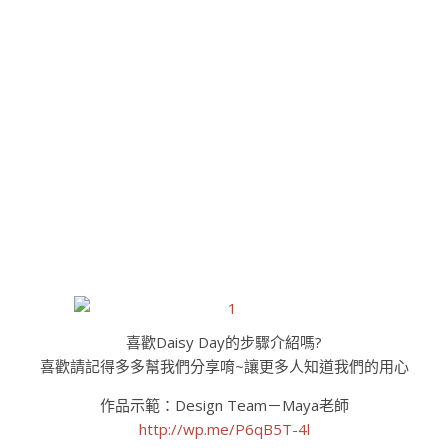
作品示範：Design Team－Maya老師
http://wp.me/P6qB5T-4l
喜愛Maya老師的作品介紹請留言打氣，
讓平日超忙的她能再跟大家多分享些！
分享此文：
Pinterest
X
Tumblr
LinkedIn
閱讀全文
admin