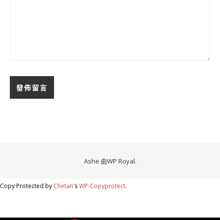
Ashe 由
WP Royal
.
Copy Protected by
Chetan
's
WP-Copyprotect
.