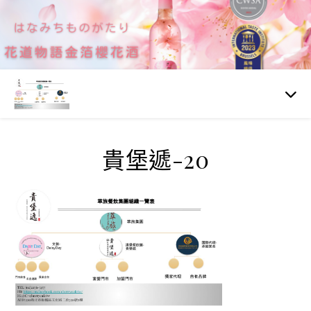
貴堡遞-20