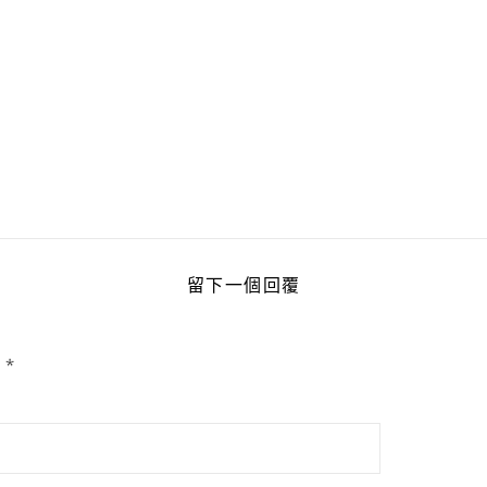
留下一個回覆
為
*