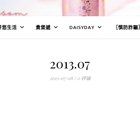
好悠生活
貴堡遞
DAISYDAY
［慎防詐騙
2013.07
2015-07-08
/
0 評論