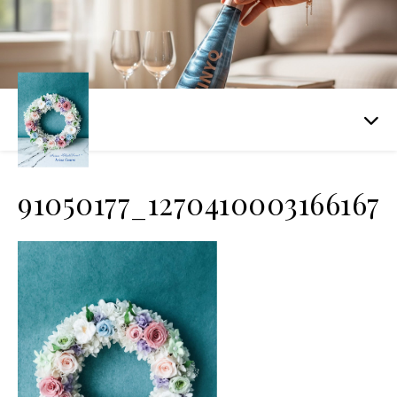
91050177_1270410003166167