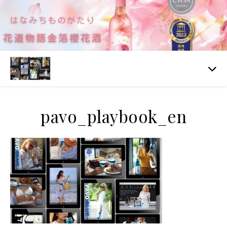
pavo_playbook_en