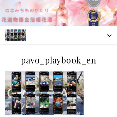
pavo_playbook_en